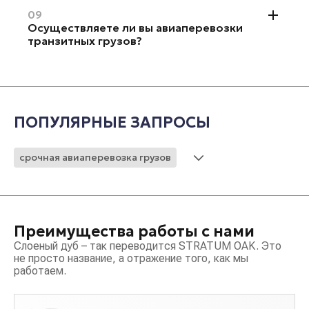
09
Осуществляете ли вы авиаперевозки
транзитных грузов?
ПОПУЛЯРНЫЕ ЗАПРОСЫ
срочная авиаперевозка грузов
международная авиаперевозка грузов
тарифы на авиаперевозку грузов
авиаперевозка сборных грузов
Преимущества работы с нами
расчет стоимости авиаперевозки грузов
Слоеный дуб – так переводится STRATUM OAK. Это
авиа и жд перевозка
не просто название, а отражение того, как мы
работаем.
перевозки автомобильным транспортом
требования к авиаперевозкам
получения груза