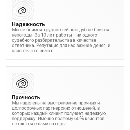
перевозка техники
сколько мест для груза
сохранность груза
заказать авиаперевозку
объема груза
груз в пути
контейнерные перевозки
Надежность
доставить груз
автоперевозки грузов
Мы не боимся трудностей, как дуб не боится
авиационные перевозки
непогоды. За 10 лет работы – ни одного
судебного разбирательства в качестве
перевозка крупногабаритных грузов
ответчика. Репутация для нас важнее денег, и
средства для перевозки грузов
клиенты это знают.
международная перевозка грузов
стоимость перевозки грузов
договор перевозки грузов
перевозка негабаритных грузов
услуги по перевозке грузов
Прочность
перевозка сборных грузов
Мы нацелены на выстраивание прочных и
организация перевозки грузов
долгосрочных партнерских отношений, в
которых каждый клиент получает надежную
перевозка опасных грузов
поддержку. Именно поэтому 60% клиентов
перевозка коммерческих грузов
остаются с нами на годы.