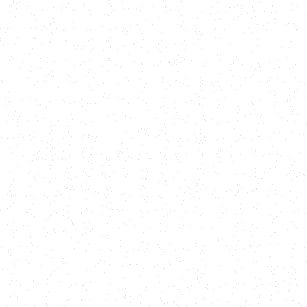
Даю согласие на обработку персональных данных в соответствии
с
Политикой конфиденциальности
.
Получить консультацию
Для связи
Адрес
Санкт-Петербург, Большой проспект ВО., д. 80,
БЦ
«СЕНАТОР», помещ. 1-Н, 166
info@stratumoak.net
+7 (812) 507-69-63