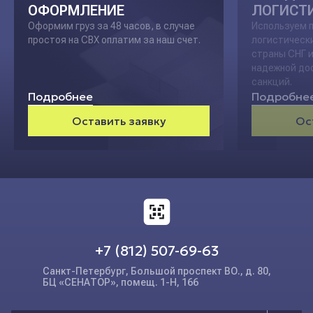
ОФОРМЛЕНИЕ
ЛОГИСТ
Оформим груз за 48 часов, в случае
Используем 
простоя
на СВХ оплатим за наш счет.
логистическ
страны СНГ 
надежной
дос
санкций.
Подробнее
Подробне
Оставить заявку
Ос
+7 (812) 507-69-63
Санкт-Петербург, Большой проспект ВО., д. 80,
БЦ «СЕНАТОР», помещ. 1-Н, 166