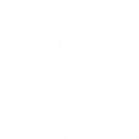
* - обязательные поля для заполнения
Даю согласие на обработку персональных данных в соответствии
с
Политикой конфиденциальности
.
Получить консультацию
Для связи
Адрес
Санкт-Петербург, Большой проспект ВО., д. 80,
БЦ
«СЕНАТОР», помещ. 1-Н, 166
info@stratumoak.net
+7 (812) 507-69-63